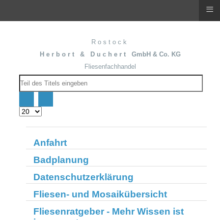
≡
R o s t o c k
H e r b o r t & D u c h e r t GmbH & Co. KG
Fliesenfachhandel
Teil
des
Titels
eingeben
Anzeige
#
Anfahrt
Badplanung
Datenschutzerklärung
Fliesen- und Mosaikübersicht
Fliesenratgeber - Mehr Wissen ist