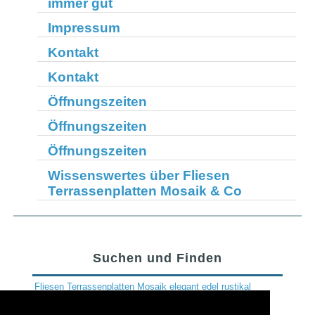
immer gut
Impressum
Kontakt
Kontakt
Öffnungszeiten
Öffnungszeiten
Öffnungszeiten
Wissenswertes über Fliesen
Terrassenplatten Mosaik & Co
Suchen und Finden
Fliesen
Terrassenplatten
Mosaik
elegant
edel
rustikal
Rostock
Schwerin
Wismar
Bodenbelag
Fliesenkauf
Steingutfliese
Steinzeugfliese
Ratgeber
Bodenfliese