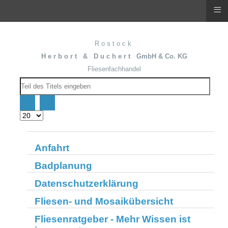
≡
R o s t o c k
H e r b o r t & D u c h e r t GmbH & Co. KG
Fliesenfachhandel
Teil
des
Titels
eingeben
Anzeige
#
Anfahrt
Badplanung
Datenschutzerklärung
Fliesen- und Mosaikübersicht
Fliesenratgeber - Mehr Wissen ist