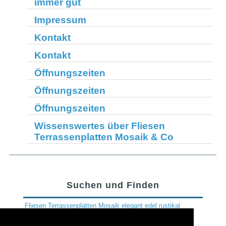
immer gut
Impressum
Kontakt
Kontakt
Öffnungszeiten
Öffnungszeiten
Öffnungszeiten
Wissenswertes über Fliesen
Terrassenplatten Mosaik & Co
Suchen und Finden
Fliesen
Terrassenplatten
Mosaik
elegant
edel
rustikal
Rostock
Schwerin
Wismar
Bodenbelag
Fliesenkauf
Steingutfliese
Steinzeugfliese
Ratgeber
Bodenfliese